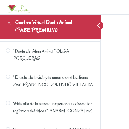
MEHEDINCU
Cumbre Virtual Duelo Animal
“Quién decide cuándo es el momento”
(PASE PREMIUM)
CRISTINA MORENO
“Doula del Alma Animal ” OLGA
PORQUERAS
“El ciclo de la vida y la muerte en el budismo
Zen”. FRANCISCO DOKUSHÔ VILLALBA
“Más allá de la muerte. Experiencias desde los
registros akáshicos”. ANABEL GONZÁLEZ