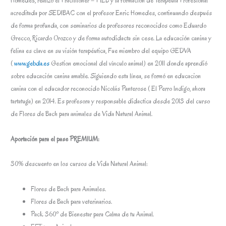
Homedes, realizó el Practitioner – PIEB y la formación de Terapeuta Profesional
acreditada por SEDIBAC con el profesor Enric Homedes, continuando después
de forma profunda, con seminarios de profesores reconocidos como Eduardo
Grecco, Ricardo Orozco y de forma autodidacta sin cese. La educación canina y
felina es clave en su visión terapéutica, Fue miembro del equipo GEDVA
(
www.gebda.es
Gestion emocional del vínculo animal) en 2011 donde aprendió
sobre educación canina amable. Siguiendo esta línea, se formó en educacion
canina con el educador reconocido Nicolás Panterose ( El Perro Indigo, ahora
tartatuga) en 2014. Es profesora y responsable didactica desde 2013 del curso
de Flores de Bach para animales de Vida Natural Animal.
Aportación para el pase PREMIUM:
30% descuento en los cursos de Vida Natural Animal:
Flores de Bach para Animales.
Flores de Bach para veterinarios.
Pack 360º de Bienestar para Calma de tu Animal.