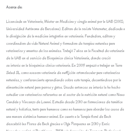
Acerca de:
Licenciada en Veterinaria, Máster en Medicina y cirugía animal por la UAB (2002;
Universidad Autónoma de Barcelona). Editora de la revista Veternatur, dedicada a
la divulgación de la medicina integrativa en veterinaria. Fundadora, editora y
coordinadora de vida Natural Animal y formadora de terapias naturales para
veterinarios y amantes de los animales. Trabajó 7 años en la Facultad de veterinaria
de la UAB en el servicio de Bioquímica clínica Veterinaria, donde creció
su interés en la bioquímica clínica veterinaria. En 2009 empezó a trabajar en Terra
Salud SL como asesora veterinaria de nutRición ortomolecular para veterinarios
naturales, y conferenciante aprendiendo sobre esta terapia, decantándose por la
alimentación natural para perros y gatos. Desde entonces su interés le ha hecho
estudiar con veterinarios referentes en el sector de la nutrición natural como Neus
Candela y Vincenzo de Loanni. Estudia desde 2010 en formaciones de temática
natural y holística, tanto para humanos como no humanos para abordar los casos de
una manera sistémica humano-animal. En cuanto a la Terapia floral de Bach
descubrió las Flores de Bach gracias a Olga Porqueras en 2010 y Enric